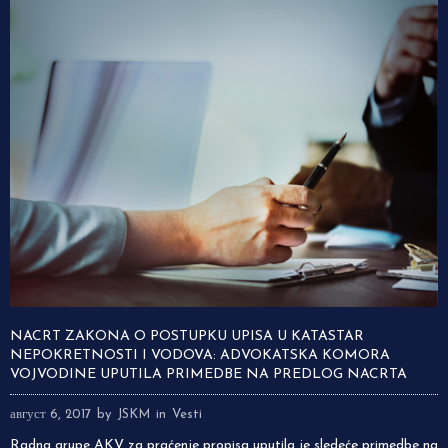
NACRT ZAKONA O POSTUPKU UPISA U KATASTAR
NEPOKRETNOSTI I VODOVA: ADVOKATSKA KOMORA
VOJVODINE UPUTILA PRIMEDBE NA PREDLOG NACRTA
август 6, 2017
by
JSKM
in
Vesti
Radna grupe AKV za praćenje propisa uputila je sledeće primedbe na