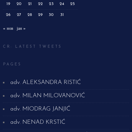
19
20
21
22
23
24
25
26
27
28
29
30
31
« нов
јан »
CR: LATEST TWEETS
PAGES
adv. ALEKSANDRA RISTIĆ
adv. MILAN MILOVANOVIĆ
adv. MIODRAG JANJIĆ
adv. NENAD KRSTIĆ