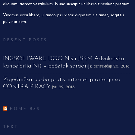
aliquam laoreet vestibulum. Nunc suscipit ut libero tincidunt pretium.
Vivamus arcu libero, ullamcorper vitae dignissim sit amet, sagittis
pulvinar sem.
RESENT POSTS
INGSOFTWARE DOO Niš i JSKM Advokatska
kancelarija Niš – početak saradnje
септембар 20, 2018
Zajednička borba protiv internet piraterije sa
CONTRA PIRACY
јун 29, 2018
HOME RSS
TEXT