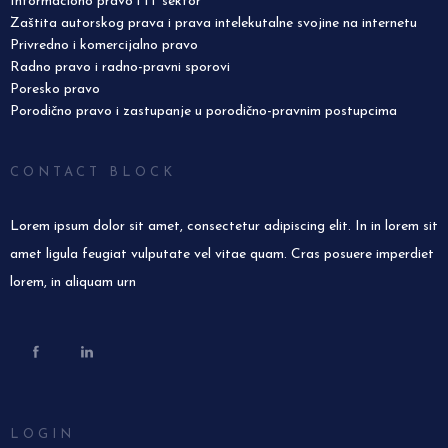
Informaciono pravo i IT sektor
Zaštita autorskog prava i prava intelekutalne svojine na internetu
Privredno i komercijalno pravo
Radno pravo i radno-pravni sporovi
Poresko pravo
Porodično pravo i zastupanje u porodično-pravnim postupcima
CONTACT BLOCK
Lorem ipsum dolor sit amet, consectetur adipiscing elit. In in lorem sit
amet ligula feugiat vulputate vel vitae quam. Cras posuere imperdiet
lorem, in aliquam urn
LOGIN