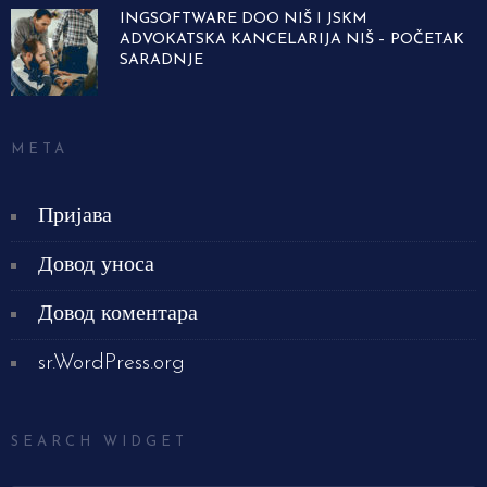
INGSOFTWARE DOO NIŠ I JSKM
ADVOKATSKA KANCELARIJA NIŠ – POČETAK
SARADNJE
META
Пријава
Довод уноса
Довод коментара
sr.WordPress.org
SEARCH WIDGET