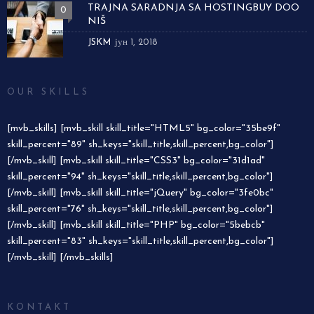
TRAJNA SARADNJA SA HOSTINGBUY DOO
0
NIŠ
JSKM
јун 1, 2018
OUR SKILLS
[mvb_skills] [mvb_skill skill_title="HTML5" bg_color="35be9f"
skill_percent="89" sh_keys="skill_title,skill_percent,bg_color"]
[/mvb_skill] [mvb_skill skill_title="CSS3" bg_color="31d1ad"
skill_percent="94" sh_keys="skill_title,skill_percent,bg_color"]
[/mvb_skill] [mvb_skill skill_title="jQuery" bg_color="3fe0bc"
skill_percent="76" sh_keys="skill_title,skill_percent,bg_color"]
[/mvb_skill] [mvb_skill skill_title="PHP" bg_color="5bebcb"
skill_percent="83" sh_keys="skill_title,skill_percent,bg_color"]
[/mvb_skill] [/mvb_skills]
KONTAKT