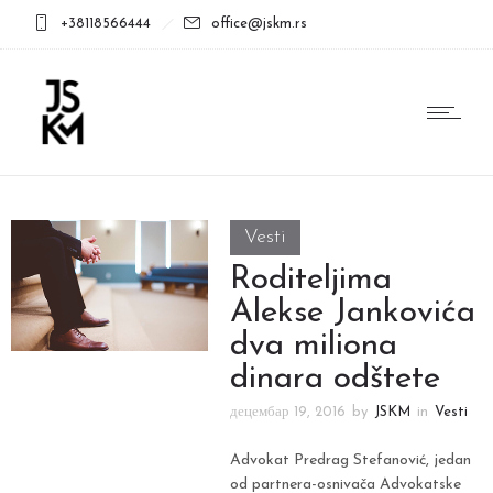
+38118566444
office@jskm.rs
Vesti
Roditeljima
Alekse Jankovića
dva miliona
dinara odštete
децембар 19, 2016
by
JSKM
in
Vesti
Advokat Predrag Stefanović, jedan
od partnera-osnivača Advokatske