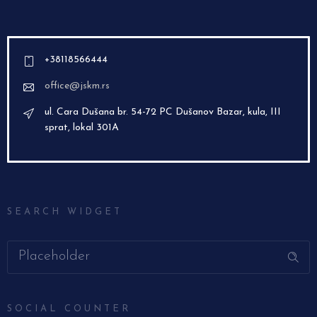
+38118566444
office@jskm.rs
ul. Cara Dušana br. 54-72 PC Dušanov Bazar, kula, III
sprat, lokal 301A
SEARCH WIDGET
SOCIAL COUNTER