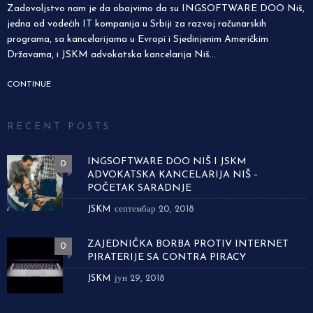
Zadovoljstvo nam je da obajvimo da su INGSOFTWARE DOO Niš,
jedna od vodećih IT kompanija u Srbiji za razvoj računarskih
programa, sa kancelarijama u Evropi i Sjedinjenim Američkim
Državama, i JSKM advokatska kancelarija Niš...
CONTINUE
RECENT POSTS
INGSOFTWARE DOO NIŠ I JSKM
0
ADVOKATSKA KANCELARIJA NIŠ –
POČETAK SARADNJE
JSKM
септембар 20, 2018
ZAJEDNIČKA BORBA PROTIV INTERNET
0
PIRATERIJE SA CONTRA PIRACY
JSKM
јун 29, 2018