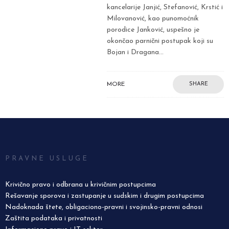
kancelarije Janjić, Stefanović, Krstić i
Milovanović, kao punomoćnik
porodice Janković, uspešno je
okončao parnični postupak koji su
Bojan i Dragana...
MORE
SHARE
PRAVNE USLUGE
Krivično pravo i odbrana u krivičnim postupcima
Rešavanje sporova i zastupanje u sudskim i drugim postupcima
Nadoknada štete, obligaciono-pravni i svojinsko-pravni odnosi
Zaštita podataka i privatnosti