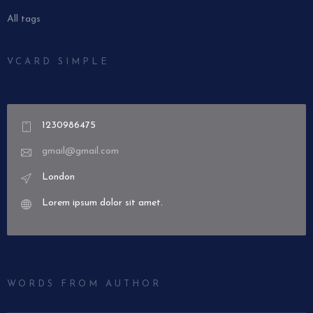
All tags
VCARD SIMPLE
1230986475
gmail@gmail.com
London
Lorem ipsum dolor sit amet.
WORDS FROM AUTHOR